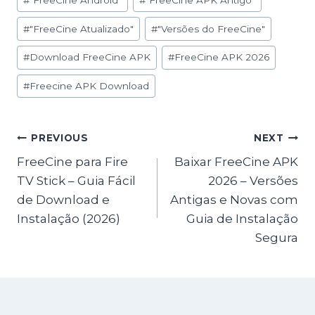
#
"FreeCine Android"
#
"FreeCine APK Antigo"
Tags:
#
"FreeCine Atualizado"
#
"Versões do FreeCine"
#
Download FreeCine APK
#
FreeCine APK 2026
#
Freecine APK Download
Post
PREVIOUS
NEXT
FreeCine para Fire
Baixar FreeCine APK
navigation
TV Stick – Guia Fácil
2026 – Versões
de Download e
Antigas e Novas com
Instalação (2026)
Guia de Instalação
Segura