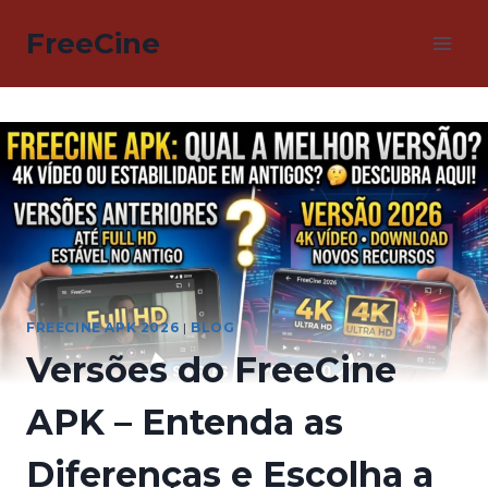
Skip
FreeCine
to
content
FREECINE APK 2026
|
BLOG
Versões do FreeCine
APK – Entenda as
Diferenças e Escolha a