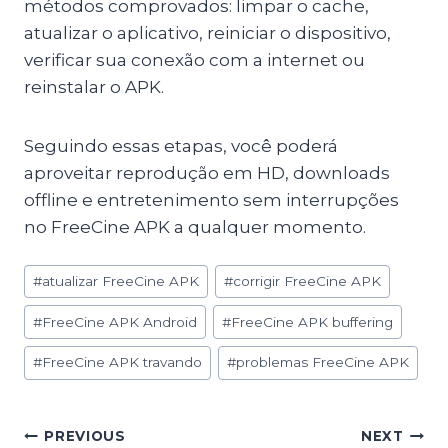
métodos comprovados: limpar o cache,
atualizar o aplicativo, reiniciar o dispositivo,
verificar sua conexão com a internet ou
reinstalar o APK.
Seguindo essas etapas, você poderá
aproveitar reprodução em HD, downloads
offline e entretenimento sem interrupções
no FreeCine APK a qualquer momento.
Post
#
atualizar FreeCine APK
#
corrigir FreeCine APK
Tags:
#
FreeCine APK Android
#
FreeCine APK buffering
#
FreeCine APK travando
#
problemas FreeCine APK
Post
PREVIOUS
NEXT